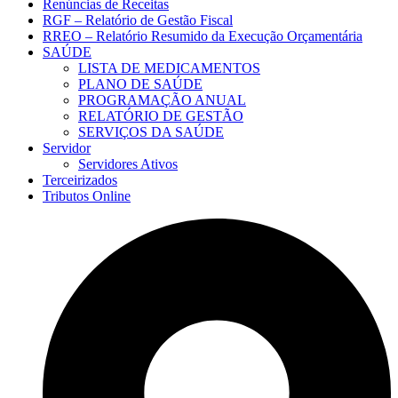
Renúncias de Receitas
RGF – Relatório de Gestão Fiscal
RREO – Relatório Resumido da Execução Orçamentária
SAÚDE
LISTA DE MEDICAMENTOS
PLANO DE SAÚDE
PROGRAMAÇÃO ANUAL
RELATÓRIO DE GESTÃO
SERVIÇOS DA SAÚDE
Servidor
Servidores Ativos
Terceirizados
Tributos Online