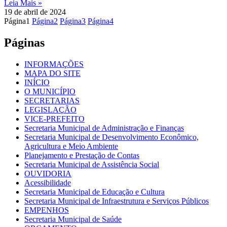
Leia Mais »
19 de abril de 2024
Página
1
Página
2
Página
3
Página
4
Páginas
INFORMAÇÕES
MAPA DO SITE
INÍCIO
O MUNICÍPIO
SECRETARIAS
LEGISLAÇÃO
VICE-PREFEITO
Secretaria Municipal de Administração e Finanças
Secretaria Municipal de Desenvolvimento Econômico,
Agricultura e Meio Ambiente
Planejamento e Prestação de Contas
Secretaria Municipal de Assistência Social
OUVIDORIA
Acessibilidade
Secretaria Municipal de Educação e Cultura
Secretaria Municipal de Infraestrutura e Serviços Públicos
EMPENHOS
Secretaria Municipal de Saúde