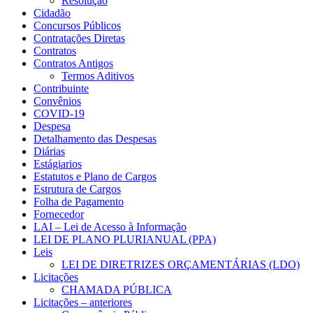
Resolução
Cidadão
Concursos Públicos
Contratações Diretas
Contratos
Contratos Antigos
Termos Aditivos
Contribuinte
Convênios
COVID-19
Despesa
Detalhamento das Despesas
Diárias
Estágiarios
Estatutos e Plano de Cargos
Estrutura de Cargos
Folha de Pagamento
Fornecedor
LAI – Lei de Acesso à Informação
LEI DE PLANO PLURIANUAL (PPA)
Leis
LEI DE DIRETRIZES ORÇAMENTÁRIAS (LDO)
Licitações
CHAMADA PÚBLICA
Licitações – anteriores