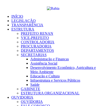
Ir
para
o
conteúdo
INÍCIO
LEGISLAÇÃO
TRANSPARÊNCIA
ESTRUTURA
PREFEITO RENAN
VICE-PREFEITO
CONTROLADORIA
PROCURADORIA
DEPARTAMENTOS
SECRETARIAS
Administração e Finanças
Assistência Social
Desenvolvimento Econômico, Agricultura e
Meio Ambiente
Educação e Cultura
Infraestrutura e Serviços Públicos
Saúde
GABINETE
ESTRUTURA ORGANIZACIONAL
OUVIDORIA
OUVIDORIA
FALE CONOSCO