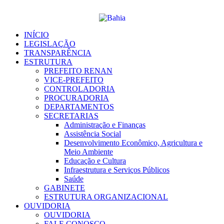
Ir
para
o
conteúdo
INÍCIO
LEGISLAÇÃO
TRANSPARÊNCIA
ESTRUTURA
PREFEITO RENAN
VICE-PREFEITO
CONTROLADORIA
PROCURADORIA
DEPARTAMENTOS
SECRETARIAS
Administração e Finanças
Assistência Social
Desenvolvimento Econômico, Agricultura e
Meio Ambiente
Educação e Cultura
Infraestrutura e Serviços Públicos
Saúde
GABINETE
ESTRUTURA ORGANIZACIONAL
OUVIDORIA
OUVIDORIA
FALE CONOSCO