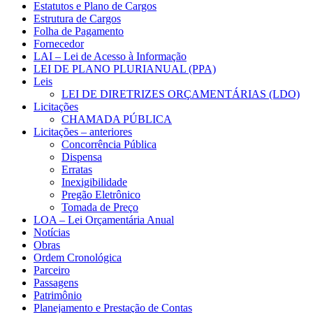
Estatutos e Plano de Cargos
Estrutura de Cargos
Folha de Pagamento
Fornecedor
LAI – Lei de Acesso à Informação
LEI DE PLANO PLURIANUAL (PPA)
Leis
LEI DE DIRETRIZES ORÇAMENTÁRIAS (LDO)
Licitações
CHAMADA PÚBLICA
Licitações – anteriores
Concorrência Pública
Dispensa
Erratas
Inexigibilidade
Pregão Eletrônico
Tomada de Preço
LOA – Lei Orçamentária Anual
Notícias
Obras
Ordem Cronológica
Parceiro
Passagens
Patrimônio
Planejamento e Prestação de Contas