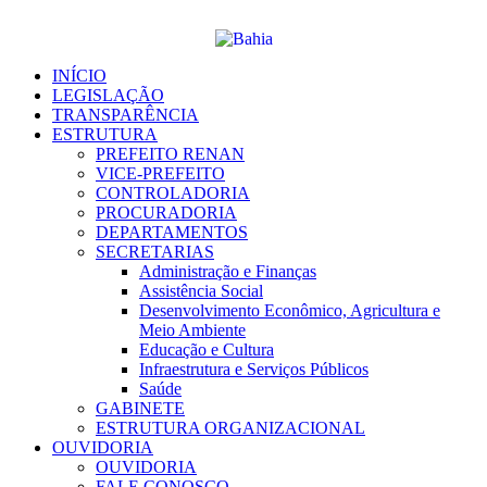
Ir
para
o
conteúdo
INÍCIO
LEGISLAÇÃO
TRANSPARÊNCIA
ESTRUTURA
PREFEITO RENAN
VICE-PREFEITO
CONTROLADORIA
PROCURADORIA
DEPARTAMENTOS
SECRETARIAS
Administração e Finanças
Assistência Social
Desenvolvimento Econômico, Agricultura e
Meio Ambiente
Educação e Cultura
Infraestrutura e Serviços Públicos
Saúde
GABINETE
ESTRUTURA ORGANIZACIONAL
OUVIDORIA
OUVIDORIA
FALE CONOSCO