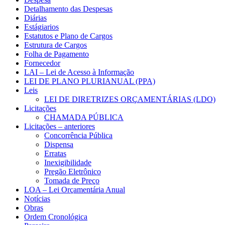
Detalhamento das Despesas
Diárias
Estágiarios
Estatutos e Plano de Cargos
Estrutura de Cargos
Folha de Pagamento
Fornecedor
LAI – Lei de Acesso à Informação
LEI DE PLANO PLURIANUAL (PPA)
Leis
LEI DE DIRETRIZES ORÇAMENTÁRIAS (LDO)
Licitações
CHAMADA PÚBLICA
Licitações – anteriores
Concorrência Pública
Dispensa
Erratas
Inexigibilidade
Pregão Eletrônico
Tomada de Preço
LOA – Lei Orçamentária Anual
Notícias
Obras
Ordem Cronológica