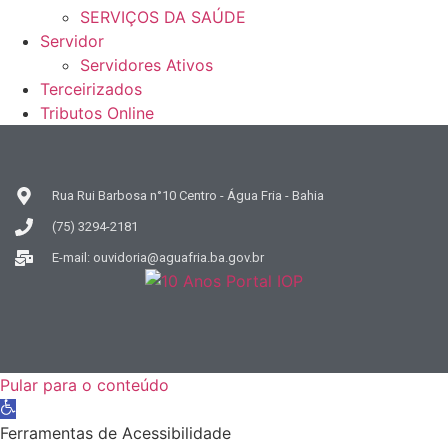
SERVIÇOS DA SAÚDE
Servidor
Servidores Ativos
Terceirizados
Tributos Online
Rua Rui Barbosa n°10 Centro - Água Fria - Bahia
(75) 3294-2181
E-mail: ouvidoria@aguafria.ba.gov.br
Pular para o conteúdo
Barra
de
Ferramentas de Acessibilidade