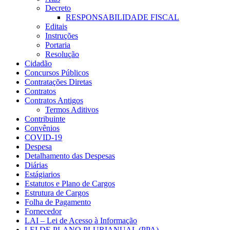
Decreto
RESPONSABILIDADE FISCAL
Editais
Instruções
Portaria
Resolução
Cidadão
Concursos Públicos
Contratações Diretas
Contratos
Contratos Antigos
Termos Aditivos
Contribuinte
Convênios
COVID-19
Despesa
Detalhamento das Despesas
Diárias
Estágiarios
Estatutos e Plano de Cargos
Estrutura de Cargos
Folha de Pagamento
Fornecedor
LAI – Lei de Acesso à Informação
LEI DE PLANO PLURIANUAL (PPA)