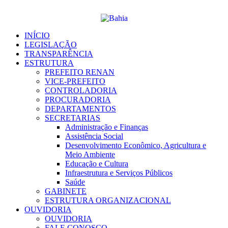
Ir
para
o
conteúdo
INÍCIO
LEGISLAÇÃO
TRANSPARÊNCIA
ESTRUTURA
PREFEITO RENAN
VICE-PREFEITO
CONTROLADORIA
PROCURADORIA
DEPARTAMENTOS
SECRETARIAS
Administração e Finanças
Assistência Social
Desenvolvimento Econômico, Agricultura e
Meio Ambiente
Educação e Cultura
Infraestrutura e Serviços Públicos
Saúde
GABINETE
ESTRUTURA ORGANIZACIONAL
OUVIDORIA
OUVIDORIA
FALE CONOSCO