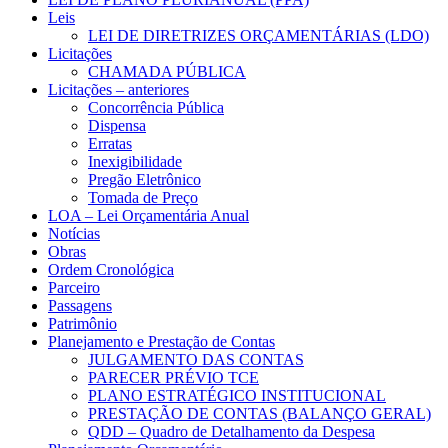
Leis
LEI DE DIRETRIZES ORÇAMENTÁRIAS (LDO)
Licitações
CHAMADA PÚBLICA
Licitações – anteriores
Concorrência Pública
Dispensa
Erratas
Inexigibilidade
Pregão Eletrônico
Tomada de Preço
LOA – Lei Orçamentária Anual
Notícias
Obras
Ordem Cronológica
Parceiro
Passagens
Patrimônio
Planejamento e Prestação de Contas
JULGAMENTO DAS CONTAS
PARECER PRÉVIO TCE
PLANO ESTRATÉGICO INSTITUCIONAL
PRESTAÇÃO DE CONTAS (BALANÇO GERAL)
QDD – Quadro de Detalhamento da Despesa