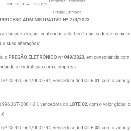
Licitações - anteriores
abril 26, 2024
,
5:37 pm
,
Pregão Eletrônico
PROCESO ADMINISTRATIVO Nº 274/2023
s atribuições legais, conferidas pela Lei Orgânica deste municíp
 e suas alterações:
uiu o
PREGÃO ELETRÔNICO nº 049/2023
, em consonância com a
endando a contratação com a empresa:
NPJ nª 33.920.661/0001-94, vencedora do
LOTE 01
, com o valor g
 40.996.367/0001-21, vencedora do
LOTE 02
, com o valor global 
os)
NPJ nº 33.920.661/0001-94, vencedora do
LOTE 03
, com o valor g