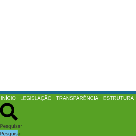
Ir
para
o
conteúdo
INÍCIO
LEGISLAÇÃO
TRANSPARÊNCIA
ESTRUTURA
Pesquisar
Pesquisar