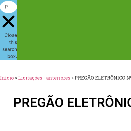
Close
this
search
box.
Início
»
Licitações - anteriores
»
PREGÃO ELETRÔNICO N
PREGÃO ELETRÔNI