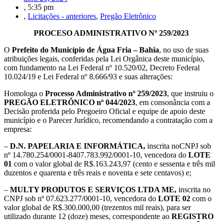
,
5:35 pm
,
Licitações - anteriores
,
Pregão Eletrônico
PROCESO ADMINISTRATIVO Nº 259/2023
O
Prefeito do Município de Água Fria – Bahia
, no uso de suas
atribuições legais, conferidas pela Lei Orgânica deste município,
com fundamento na Lei Federal nº 10.520/02, Decreto Federal
10.024/19 e Lei Federal nº 8.666/93 e suas alterações:
Homologa o
Processo Administrativo nº 259/2023
, que instruiu o
PREGÃO ELETRÔNICO nº 044/2023
, em consonância com a
Decisão proferida pelo Pregoeiro Oficial e equipe de apoio deste
município e o Parecer Jurídico, recomendando a contratação com a
empresa:
–
D.N. PAPELARIA E INFORMÁTICA,
inscrita noCNPJ sob
nº 14.780.254/0001-8407.783.992/0001-10, vencedora do
LOTE
01
com o valor global de R$.163.243,97 (cento e sessenta e três mil
duzentos e quarenta e três reais e noventa e sete centavos) e;
–
MULTY PRODUTOS E SERVIÇOS LTDA ME,
inscrita no
CNPJ sob nº 07.623.277/0001-10, vencedora do
LOTE 02
com o
valor global de R$.300.000,00 (trezentos mil reais), para ser
utilizado durante 12 (doze) meses, correspondente ao
REGISTRO