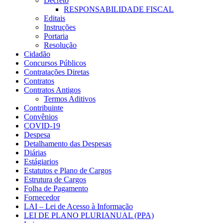
Decreto
RESPONSABILIDADE FISCAL
Editais
Instruções
Portaria
Resolução
Cidadão
Concursos Públicos
Contratações Diretas
Contratos
Contratos Antigos
Termos Aditivos
Contribuinte
Convênios
COVID-19
Despesa
Detalhamento das Despesas
Diárias
Estágiarios
Estatutos e Plano de Cargos
Estrutura de Cargos
Folha de Pagamento
Fornecedor
LAI – Lei de Acesso à Informação
LEI DE PLANO PLURIANUAL (PPA)