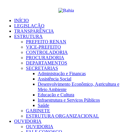
Ir
para
o
conteúdo
INÍCIO
LEGISLAÇÃO
TRANSPARÊNCIA
ESTRUTURA
PREFEITO RENAN
VICE-PREFEITO
CONTROLADORIA
PROCURADORIA
DEPARTAMENTOS
SECRETARIAS
Administração e Finanças
Assistência Social
Desenvolvimento Econômico, Agricultura e
Meio Ambiente
Educação e Cultura
Infraestrutura e Serviços Públicos
Saúde
GABINETE
ESTRUTURA ORGANIZACIONAL
OUVIDORIA
OUVIDORIA
FALE CONOSCO