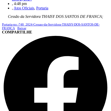
,
4:48 pm
,
Atos Oficiais
,
Portaria
Cessão da Servidora THAISY DOS SANTOS DE FRANCA;
Portaria-no.-748_2024-Cessao-da-Servidora-THAISY-DOS-SANTOS-DE-
FRANCA
Baixar
COMPARTILHE