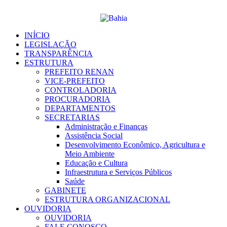
Ir
para
o
conteúdo
INÍCIO
LEGISLAÇÃO
TRANSPARÊNCIA
ESTRUTURA
PREFEITO RENAN
VICE-PREFEITO
CONTROLADORIA
PROCURADORIA
DEPARTAMENTOS
SECRETARIAS
Administração e Finanças
Assistência Social
Desenvolvimento Econômico, Agricultura e
Meio Ambiente
Educação e Cultura
Infraestrutura e Serviços Públicos
Saúde
GABINETE
ESTRUTURA ORGANIZACIONAL
OUVIDORIA
OUVIDORIA
FALE CONOSCO