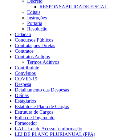
Decreto
RESPONSABILIDADE FISCAL
Editais
Instruções
Portaria
Resolução
Cidadão
Concursos Públicos
Contratações Diretas
Contratos
Contratos Antigos
Termos Aditivos
Contribuinte
Convênios
COVID-19
Despesa
Detalhamento das Despesas
Diárias
Estágiarios
Estatutos e Plano de Cargos
Estrutura de Cargos
Folha de Pagamento
Fornecedor
LAI – Lei de Acesso à Informação
LEI DE PLANO PLURIANUAL (PPA)