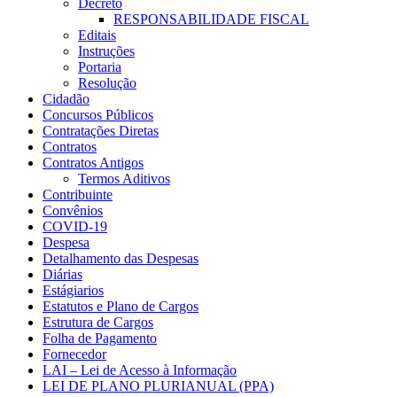
Decreto
RESPONSABILIDADE FISCAL
Editais
Instruções
Portaria
Resolução
Cidadão
Concursos Públicos
Contratações Diretas
Contratos
Contratos Antigos
Termos Aditivos
Contribuinte
Convênios
COVID-19
Despesa
Detalhamento das Despesas
Diárias
Estágiarios
Estatutos e Plano de Cargos
Estrutura de Cargos
Folha de Pagamento
Fornecedor
LAI – Lei de Acesso à Informação
LEI DE PLANO PLURIANUAL (PPA)