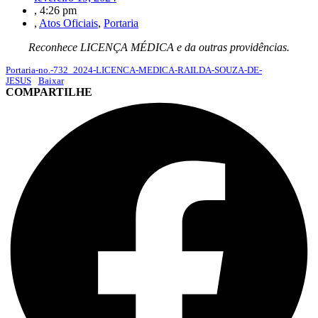
,
4:26 pm
,
Atos Oficiais
,
Portaria
Reconhece LICENÇA MÉDICA e da outras providências.
Portaria-no.-732_2024-LICENCA-MEDICA-RAILDA-SOUZA-DE-
JESUS
Baixar
COMPARTILHE