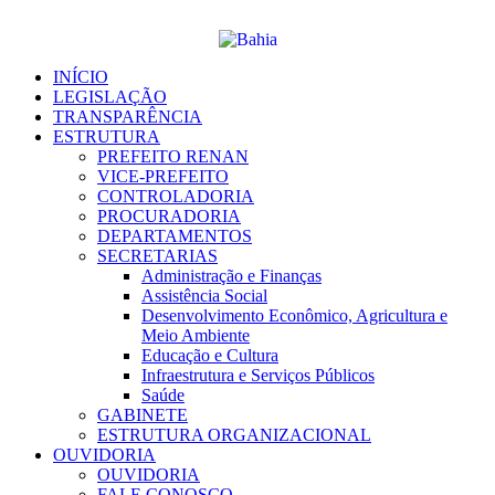
Ir
para
o
conteúdo
INÍCIO
LEGISLAÇÃO
TRANSPARÊNCIA
ESTRUTURA
PREFEITO RENAN
VICE-PREFEITO
CONTROLADORIA
PROCURADORIA
DEPARTAMENTOS
SECRETARIAS
Administração e Finanças
Assistência Social
Desenvolvimento Econômico, Agricultura e
Meio Ambiente
Educação e Cultura
Infraestrutura e Serviços Públicos
Saúde
GABINETE
ESTRUTURA ORGANIZACIONAL
OUVIDORIA
OUVIDORIA
FALE CONOSCO