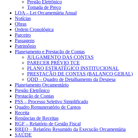
Pregão Eletrônico
Tomada de Preço
LOA – Lei Orçamentária Anual
Notícias
Obras
Ordem Cronológica
Parceiro
Passagens
Patrimônio
Planejamento e Prestação de Contas
JULGAMENTO DAS CONTAS
PARECER PRÉVIO TCE
PLANO ESTRATÉGICO INSTITUCIONAL
PRESTAÇÃO DE CONTAS (BALANÇO GERAL)
QDD – Quadro de Detalhamento da Despesa
Planejamento Orçamentário
Pregão Eletrônico
Prestação de Contas
PSS – Processo Seletivo Simplificado
Quadro Remuneratório de Cargos
Receita
Renúncias de Receitas
RGF – Relatório de Gestão Fiscal
RREO – Relatório Resumido da Execução Orçamentária
SAÚDE