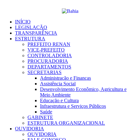
Ir
para
o
conteúdo
INÍCIO
LEGISLAÇÃO
TRANSPARÊNCIA
ESTRUTURA
PREFEITO RENAN
VICE-PREFEITO
CONTROLADORIA
PROCURADORIA
DEPARTAMENTOS
SECRETARIAS
Administração e Finanças
Assistência Social
Desenvolvimento Econômico, Agricultura e
Meio Ambiente
Educação e Cultura
Infraestrutura e Serviços Públicos
Saúde
GABINETE
ESTRUTURA ORGANIZACIONAL
OUVIDORIA
OUVIDORIA
FALE CONOSCO