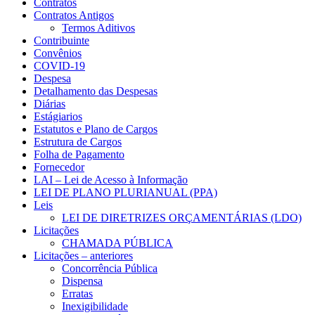
Contratos
Contratos Antigos
Termos Aditivos
Contribuinte
Convênios
COVID-19
Despesa
Detalhamento das Despesas
Diárias
Estágiarios
Estatutos e Plano de Cargos
Estrutura de Cargos
Folha de Pagamento
Fornecedor
LAI – Lei de Acesso à Informação
LEI DE PLANO PLURIANUAL (PPA)
Leis
LEI DE DIRETRIZES ORÇAMENTÁRIAS (LDO)
Licitações
CHAMADA PÚBLICA
Licitações – anteriores
Concorrência Pública
Dispensa
Erratas
Inexigibilidade