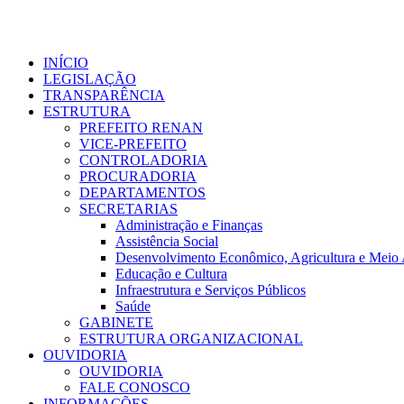
Ir
para
o
conteúdo
INÍCIO
LEGISLAÇÃO
TRANSPARÊNCIA
ESTRUTURA
PREFEITO RENAN
VICE-PREFEITO
CONTROLADORIA
PROCURADORIA
DEPARTAMENTOS
SECRETARIAS
Administração e Finanças
Assistência Social
Desenvolvimento Econômico, Agricultura e Meio
Educação e Cultura
Infraestrutura e Serviços Públicos
Saúde
GABINETE
ESTRUTURA ORGANIZACIONAL
OUVIDORIA
OUVIDORIA
FALE CONOSCO
INFORMAÇÕES