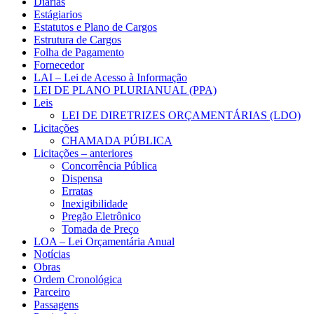
Diárias
Estágiarios
Estatutos e Plano de Cargos
Estrutura de Cargos
Folha de Pagamento
Fornecedor
LAI – Lei de Acesso à Informação
LEI DE PLANO PLURIANUAL (PPA)
Leis
LEI DE DIRETRIZES ORÇAMENTÁRIAS (LDO)
Licitações
CHAMADA PÚBLICA
Licitações – anteriores
Concorrência Pública
Dispensa
Erratas
Inexigibilidade
Pregão Eletrônico
Tomada de Preço
LOA – Lei Orçamentária Anual
Notícias
Obras
Ordem Cronológica
Parceiro
Passagens