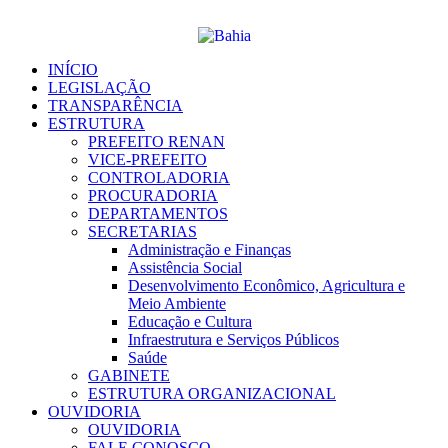
Ir
para
o
conteúdo
INÍCIO
LEGISLAÇÃO
TRANSPARÊNCIA
ESTRUTURA
PREFEITO RENAN
VICE-PREFEITO
CONTROLADORIA
PROCURADORIA
DEPARTAMENTOS
SECRETARIAS
Administração e Finanças
Assistência Social
Desenvolvimento Econômico, Agricultura e
Meio Ambiente
Educação e Cultura
Infraestrutura e Serviços Públicos
Saúde
GABINETE
ESTRUTURA ORGANIZACIONAL
OUVIDORIA
OUVIDORIA
FALE CONOSCO