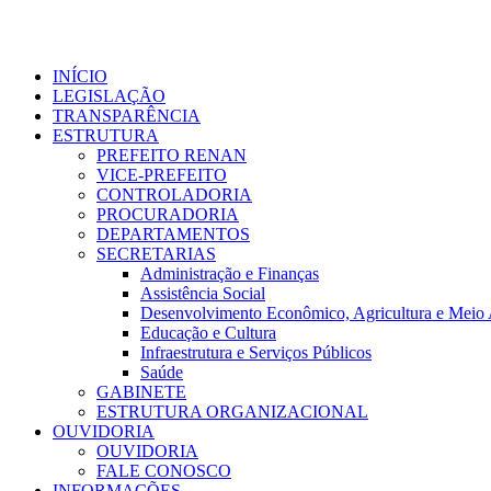
Ir
para
o
conteúdo
INÍCIO
LEGISLAÇÃO
TRANSPARÊNCIA
ESTRUTURA
PREFEITO RENAN
VICE-PREFEITO
CONTROLADORIA
PROCURADORIA
DEPARTAMENTOS
SECRETARIAS
Administração e Finanças
Assistência Social
Desenvolvimento Econômico, Agricultura e Meio
Educação e Cultura
Infraestrutura e Serviços Públicos
Saúde
GABINETE
ESTRUTURA ORGANIZACIONAL
OUVIDORIA
OUVIDORIA
FALE CONOSCO
INFORMAÇÕES