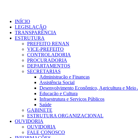
Ir
para
o
conteúdo
INÍCIO
LEGISLAÇÃO
TRANSPARÊNCIA
ESTRUTURA
PREFEITO RENAN
VICE-PREFEITO
CONTROLADORIA
PROCURADORIA
DEPARTAMENTOS
SECRETARIAS
Administração e Finanças
Assistência Social
Desenvolvimento Econômico, Agricultura e Meio
Educação e Cultura
Infraestrutura e Serviços Públicos
Saúde
GABINETE
ESTRUTURA ORGANIZACIONAL
OUVIDORIA
OUVIDORIA
FALE CONOSCO
INFORMAÇÕES