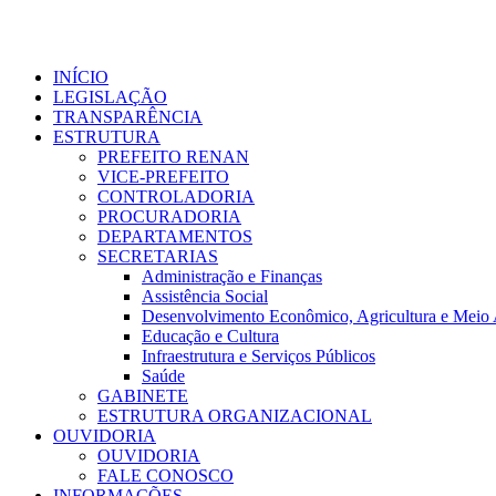
Ir
para
o
conteúdo
INÍCIO
LEGISLAÇÃO
TRANSPARÊNCIA
ESTRUTURA
PREFEITO RENAN
VICE-PREFEITO
CONTROLADORIA
PROCURADORIA
DEPARTAMENTOS
SECRETARIAS
Administração e Finanças
Assistência Social
Desenvolvimento Econômico, Agricultura e Meio
Educação e Cultura
Infraestrutura e Serviços Públicos
Saúde
GABINETE
ESTRUTURA ORGANIZACIONAL
OUVIDORIA
OUVIDORIA
FALE CONOSCO
INFORMAÇÕES