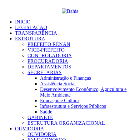
Ir
para
o
conteúdo
INÍCIO
LEGISLAÇÃO
TRANSPARÊNCIA
ESTRUTURA
PREFEITO RENAN
VICE-PREFEITO
CONTROLADORIA
PROCURADORIA
DEPARTAMENTOS
SECRETARIAS
Administração e Finanças
Assistência Social
Desenvolvimento Econômico, Agricultura e
Meio Ambiente
Educação e Cultura
Infraestrutura e Serviços Públicos
Saúde
GABINETE
ESTRUTURA ORGANIZACIONAL
OUVIDORIA
OUVIDORIA
FALE CONOSCO