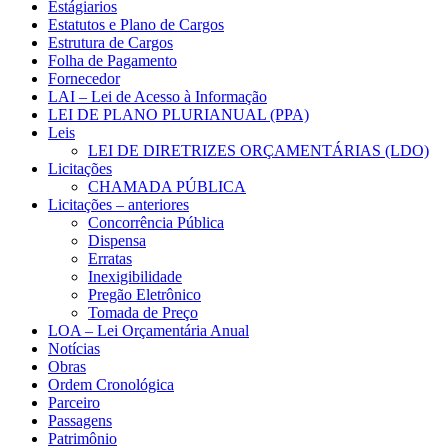
Estágiarios
Estatutos e Plano de Cargos
Estrutura de Cargos
Folha de Pagamento
Fornecedor
LAI – Lei de Acesso à Informação
LEI DE PLANO PLURIANUAL (PPA)
Leis
LEI DE DIRETRIZES ORÇAMENTÁRIAS (LDO)
Licitações
CHAMADA PÚBLICA
Licitações – anteriores
Concorrência Pública
Dispensa
Erratas
Inexigibilidade
Pregão Eletrônico
Tomada de Preço
LOA – Lei Orçamentária Anual
Notícias
Obras
Ordem Cronológica
Parceiro
Passagens
Patrimônio