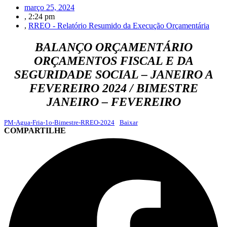
março 25, 2024
,
2:24 pm
,
RREO - Relatório Resumido da Execução Orçamentária
BALANÇO ORÇAMENTÁRIO
ORÇAMENTOS FISCAL E DA
SEGURIDADE SOCIAL – JANEIRO A
FEVEREIRO 2024 / BIMESTRE
JANEIRO – FEVEREIRO
PM-Agua-Fria-1o-Bimestre-RREO-2024
Baixar
COMPARTILHE