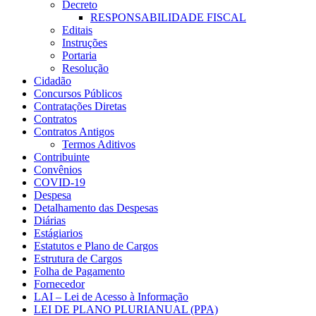
Decreto
RESPONSABILIDADE FISCAL
Editais
Instruções
Portaria
Resolução
Cidadão
Concursos Públicos
Contratações Diretas
Contratos
Contratos Antigos
Termos Aditivos
Contribuinte
Convênios
COVID-19
Despesa
Detalhamento das Despesas
Diárias
Estágiarios
Estatutos e Plano de Cargos
Estrutura de Cargos
Folha de Pagamento
Fornecedor
LAI – Lei de Acesso à Informação
LEI DE PLANO PLURIANUAL (PPA)