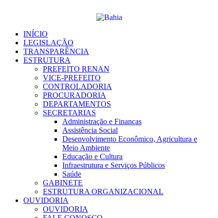
Ir
para
o
conteúdo
INÍCIO
LEGISLAÇÃO
TRANSPARÊNCIA
ESTRUTURA
PREFEITO RENAN
VICE-PREFEITO
CONTROLADORIA
PROCURADORIA
DEPARTAMENTOS
SECRETARIAS
Administração e Finanças
Assistência Social
Desenvolvimento Econômico, Agricultura e
Meio Ambiente
Educação e Cultura
Infraestrutura e Serviços Públicos
Saúde
GABINETE
ESTRUTURA ORGANIZACIONAL
OUVIDORIA
OUVIDORIA
FALE CONOSCO