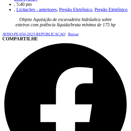
,
5:40 pm
,
Licitações - anteriores
,
Pregão Eletrônico
,
Pregão Eletrônico
Objeto Aquisição de escavadeira hidráulica sobre
esteiras com potência líquida/bruta mínima de 175 hp
AVISO-PE-050-2023-REPUBLICACAO
Baixar
COMPARTILHE