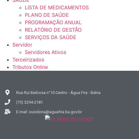
LISTA DE MEDICAMENTOS
PLANO DE SAÚDE
PROGRAMAÇÃO ANUAL
RELATÓRIO DE GESTÃO
SERVIÇOS DA SAÚDE
Servidor
Servidores Ativos
Terceirizados
Tributos Online
Rua Rui Barbosa n°10 Centro - Água Fria - Bahia
(75) 3294-2181
E-mail: ouvidoria@aguafria.ba.gov.br