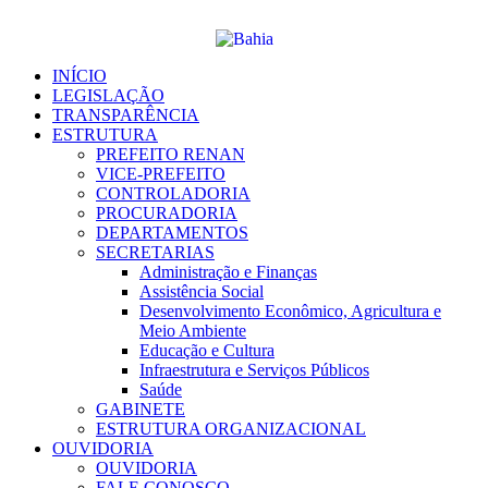
Ir
para
o
conteúdo
INÍCIO
LEGISLAÇÃO
TRANSPARÊNCIA
ESTRUTURA
PREFEITO RENAN
VICE-PREFEITO
CONTROLADORIA
PROCURADORIA
DEPARTAMENTOS
SECRETARIAS
Administração e Finanças
Assistência Social
Desenvolvimento Econômico, Agricultura e
Meio Ambiente
Educação e Cultura
Infraestrutura e Serviços Públicos
Saúde
GABINETE
ESTRUTURA ORGANIZACIONAL
OUVIDORIA
OUVIDORIA
FALE CONOSCO